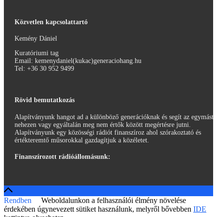
Közvetlen kapcsolattartó
Kemény Dániel
Kuratóriumi tag
Email: kemenydaniel(kukac)generaciohang.hu
Tel: ‭+36 30 952 9499‬
Rövid bemutatkozás
Alapítványunk hangot ad a különböző generációknak és segít az egymást
nehezen vagy egyáltalán meg nem értők között megértésre jutni.
Alapítványunk egy közösségi rádiót finanszíroz ahol szórakoztató és
értékteremtő műsorokkal gazdagítjuk a közéletet.
Finanszírozott rádióállomásunk:
Rendben
Weboldalunkon a felhasználói élmény növelése
érdekében úgynevezett sütiket használunk, melyről bővebben
IDE