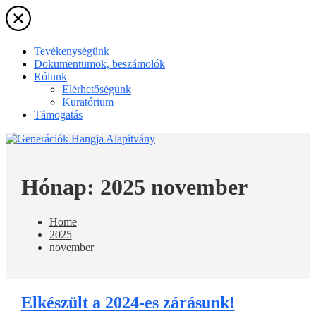
Skip
to
the
content
Tevékenységünk
Dokumentumok, beszámolók
Rólunk
Elérhetőségünk
Kuratórium
Támogatás
Hónap:
2025 november
Home
2025
november
Elkészült a 2024-es zárásunk!