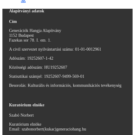
🙏
Alapítványi adatok
Cím
Generációk Hangja Alapítvány
1152 Budapest
Fazekas sor 78. I. em. 1.
A civil szervezet nyilvántartási száma: 01-01-0012961
Adószám:
19252607-1-42
Közösségi adószám: HU19252607
Statisztikai számjel: 19252607-9499-569-01
Besorolás: Kulturális és információs, kommunikációs tevékenység
Kuratórium elnöke
Szabó Norbert
Kuratórium elnöke
Email: szabonorbert(kukac)generaciohang.hu