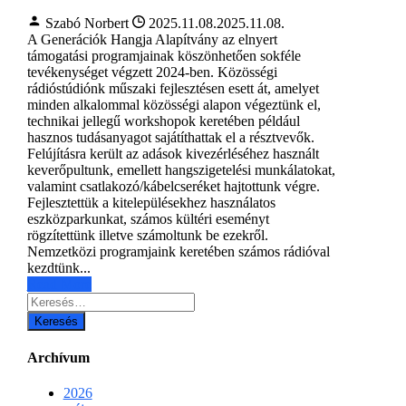
Szabó Norbert
2025.11.08.
2025.11.08.
A Generációk Hangja Alapítvány az elnyert
támogatási programjainak köszönhetően sokféle
tevékenységet végzett 2024-ben. Közösségi
rádióstúdiónk műszaki fejlesztésen esett át, amelyet
minden alkalommal közösségi alapon végeztünk el,
technikai jellegű workshopok keretében például
hasznos tudásanyagot sajátíthattak el a résztvevők.
Felújításra került az adások kivezérléséhez használt
keverőpultunk, emellett hangszigetelési munkálatokat,
valamint csatlakozó/kábelcseréket hajtottunk végre.
Fejlesztettük a kitelepülésekhez használatos
eszközparkunkat, számos kültéri eseményt
rögzítettünk illetve számoltunk be ezekről.
Nemzetközi programjaink keretében számos rádióval
kezdtünk...
Read More
Keresés:
Archívum
2026