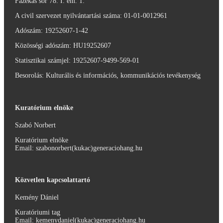
Fazekas sor 78. I. em. 1.
A civil szervezet nyilvántartási száma: 01-01-0012961
Adószám:
19252607-1-42
Közösségi adószám: HU19252607
Statisztikai számjel: 19252607-9499-569-01
Besorolás: Kulturális és információs, kommunikációs tevékenység
Kuratórium elnöke
Szabó Norbert
Kuratórium elnöke
Email: szabonorbert(kukac)generaciohang.hu
Közvetlen kapcsolattartó
Kemény Dániel
Kuratóriumi tag
Email: kemenydaniel(kukac)generaciohang.hu