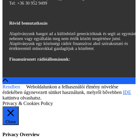
Tel: ‭+36 30 952 9499‬
Rövid bemutatkozás
Alapítványunk hangot ad a különböző generációknak és segít az egymást
nehezen vagy egyáltalán meg nem értők között megértésre jutni.
Alapítványunk egy közösségi rádiót finanszíroz ahol szórakoztató és
értékteremtő műsorokkal gazdagítjuk a közéletet.
Finanszírozott rádióállomásunk:
Rendben
Weboldalunkon a felhasználói élmény növelése
érdekében úgynevezett sütiket használunk, melyről bővebben
IDE
kattintva olvashatsz.
Privacy & Cookies Policy
Close
Privacy Overview