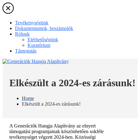
Skip
to
the
content
Tevékenységünk
Dokumentumok, beszámolók
Rólunk
Elérhetőségünk
Kuratórium
Támogatás
Elkészült a 2024-es zárásunk!
Home
Elkészült a 2024-es zárásunk!
A Generációk Hangja Alapítvány az elnyert
támogatási programjainak köszönhetően sokféle
tevékenységet végzett 2024-ben. Közösségi