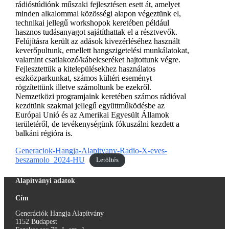
rádióstúdiónk műszaki fejlesztésen esett át, amelyet
minden alkalommal közösségi alapon végeztünk el,
technikai jellegű workshopok keretében például
hasznos tudásanyagot sajátíthattak el a résztvevők.
Felújításra került az adások kivezérléséhez használt
keverőpultunk, emellett hangszigetelési munkálatokat,
valamint csatlakozó/kábelcseréket hajtottunk végre.
Fejlesztettük a kitelepülésekhez használatos
eszközparkunkat, számos kültéri eseményt
rögzítettünk illetve számoltunk be ezekről.
Nemzetközi programjaink keretében számos rádióval
kezdtünk szakmai jellegű együttműködésbe az
Európai Unió és az Amerikai Egyesült Államok
területéről, de tevékenységünk fókuszálni kezdett a
balkáni régióra is.
Generaciok-Hangja-Alapitvany-Radio-X-eves-
beszamolo_2024-HU
Letöltés
Alapítványi adatok
Cím
Generációk Hangja Alapítvány
1152 Budapest