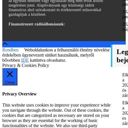
az egymást nehezen vagy egyáltalán meg nem értők között
jan
megértésre jutni. Alapítványunk egy közösségi rádiót
finanszíroz ahol szórakoztató és értékteremtő műsorokkal
20
gazdagítjuk a közéletet.
jan
20
Finanszírozott rádióállomásunk:
má
Rendben
Weboldalunkon a felhasználói élmény növelése
Leg
érdekében úgynevezett sütiket használunk, melyről
bej
bővebben
IDE
kattintva olvashatsz.
Privacy & Cookies Policy
Elk
a
Close
20
ös
Privacy Overview
zá
Elk
This website uses cookies to improve your experience while
a
you navigate through the website. Out of these cookies, the
20
cookies that are categorized as necessary are stored on your
es
browser as they are essential for the working of basic
zá
functionalities of the website. We also use third-party