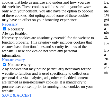
Lez
cookies that help us analyze and understand how you use
az
this website. These cookies will be stored in your browser
ide
only with your consent. You also have the option to opt-out
1
of these cookies. But opting out of some of these cookies
gyű
may have an effect on your browsing experience.
me
Necessary
a
Necessary
tá
Always Enabled
🙏
Necessary cookies are absolutely essential for the website to
function properly. This category only includes cookies that
Lez
ensures basic functionalities and security features of the
Elk
website. These cookies do not store any personal
a
information.
20
Non-necessary
as
Non-necessary
zá
Any cookies that may not be particularly necessary for the
🙏
website to function and is used specifically to collect user
personal data via analytics, ads, other embedded contents
are termed as non-necessary cookies. It is mandatory to
procure user consent prior to running these cookies on your
website.
SAVE & ACCEPT