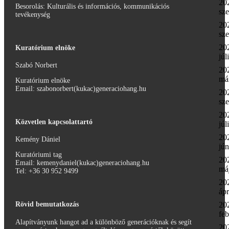
20
Besorolás: Kulturális és információs, kommunikációs
sz
tevékenység
20
sz
20
Kuratórium elnöke
júl
Szabó Norbert
20
má
Kuratórium elnöke
Email: szabonorbert(kukac)generaciohang.hu
20
sz
20
Közvetlen kapcsolattartó
júl
20
Kemény Dániel
jún
Kuratóriumi tag
20
Email: kemenydaniel(kukac)generaciohang.hu
má
Tel: ‭+36 30 952 9499‬
20
ápr
20
Rövid bemutatkozás
feb
Alapítványunk hangot ad a különböző generációknak és segít
20