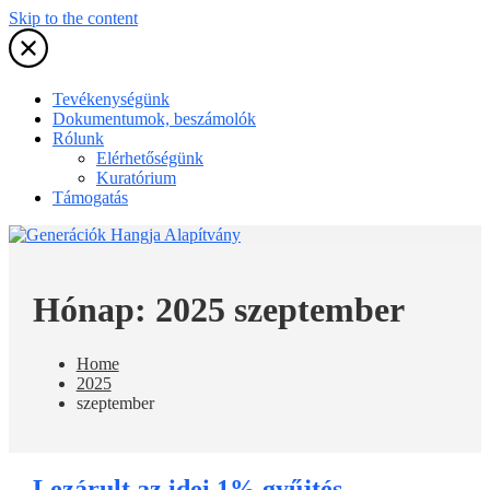
Skip to the content
Tevékenységünk
Dokumentumok, beszámolók
Rólunk
Elérhetőségünk
Kuratórium
Támogatás
Hónap:
2025 szeptember
Home
2025
szeptember
Lezárult az idei 1% gyűjtés,