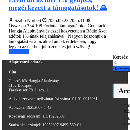
megérkezett a támogatásotok! 🙏
Szabó Norbert
2025.09.23.
2025.11.08.
Összesen 334 108 Forinttal támogattátok a Generációk
Hangja Alapítványt és ezzel közvetetten a Rádió X-et
adótok 1%-ának felajánlásával. Nagyon köszönjük a
támogatást és a bizalmat annak érdekében, hogy
legyen az éterben jobb zene, és jobb szöveg!
Read More
Keresés:
Alapítványi adatok
Cím
Generációk Hangja Alapítvány
1152 Budapest
Ar
Fazekas sor 78. I. em. 1.
A civil szervezet nyilvántartási száma: 01-01-0012961
20
Adószám:
19252607-1-42
má
Közösségi adószám: HU19252607
20
no
Statisztikai számjel: 19252607-9499-569-01