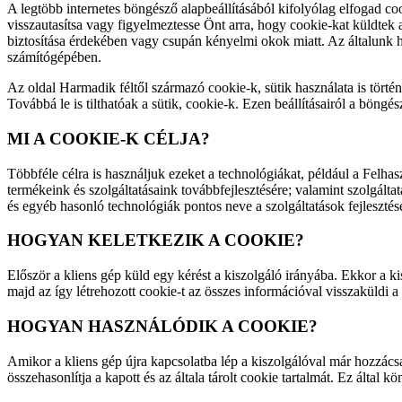
A legtöbb internetes böngésző alapbeállításából kifolyólag elfogad coo
visszautasítsa vagy figyelmeztesse Önt arra, hogy cookie-kat küldtek
biztosítása érdekében vagy csupán kényelmi okok miatt. Az általunk h
számítógépében.
Az oldal Harmadik féltől származó cookie-k, sütik használata is történ
Továbbá le is tilthatóak a sütik, cookie-k. Ezen beállításairól a böngé
MI A COOKIE-K CÉLJA?
Többféle célra is használjuk ezeket a technológiákat, például a Felha
termékeink és szolgáltatásaink továbbfejlesztésére; valamint szolgált
és egyéb hasonló technológiák pontos neve a szolgáltatások fejlesztésév
HOGYAN KELETKEZIK A COOKIE?
Először a kliens gép küld egy kérést a kiszolgáló irányába. Ekkor a kis
majd az így létrehozott cookie-t az összes információval visszaküldi a
HOGYAN HASZNÁLÓDIK A COOKIE?
Amikor a kliens gép újra kapcsolatba lép a kiszolgálóval már hozzácsato
összehasonlítja a kapott és az általa tárolt cookie tartalmát. Ez által kö