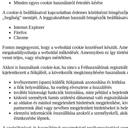
Minden egyes cookie használatról értesítés kérése
A cookie-k beállításaival kapcsolatban érdemes körülnézni böngésző
„Segítség” menüjét. A leggyakrabban használt böngészők beállításaiva
Internet Explorer
Firefox
Chrome
Fontos megjegyezni, hogy a weboldal cookie kezeléssel készült. Amenny
megakadályozhatja a weboldal működését. Amennyiben ez így történik
venni teljes, vagy részleges mértékben.
Akkor is használunk cookie-kat, ha nincs a Felhasználónak regisztrált f
kijelentkezett a fiókjából, a következők megkönnyítésére használunk 
levélszemetet (spam) küldők fiókjainak azonosítása és letiltása
a fiók helyreállítása, ha esetleg elvesztene a hozzáférés
további biztonsági funkciók biztosítása, mint például a bejelent
kiskorú személyek hamis születési dátummal való regisztrálás
az oldalon és máshol megjelenített hirdetések megjelenítése, kiv
partnereink által vagy nevében megjelenített hirdetéseket is bele
elemzési információk összeállítása azokról a személyekről, akik
érintkezésbe lépnek.
A szolgáltatások és használóinak rosszindulatú tevékenységekkel sze