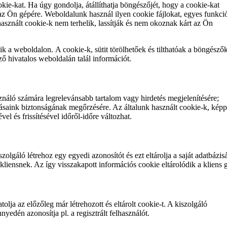
kie-kat. Ha úgy gondolja, átállíthatja böngészőjét, hogy a cookie-kat
 az Ön gépére. Weboldalunk használ ilyen cookie fájlokat, egyes funkci
asznált cookie-k nem terhelik, lassítják és nem okoznak kárt az Ön
ik a weboldalon. A cookie-k, sütit törölhetőek és tilthatóak a böngésző
sző hivatalos weboldalán talál információt.
sználó számára legrelevánsabb tartalom vagy hirdetés megjelenítésére;
atásaink biztonságának megőrzésére. Az általunk használt cookie-k, kép
el és frissítésével időről-időre változhat.
zolgáló létrehoz egy egyedi azonosítót és ezt eltárolja a saját adatbázis
 kliensnek. Az így visszakapott információs cookie eltárolódik a kliens 
lja az előzőleg már létrehozott és eltárolt cookie-t. A kiszolgáló
nnyedén azonosítja pl. a regisztrált felhasználót.