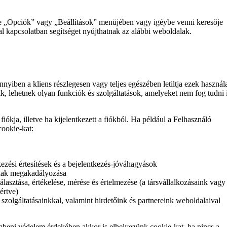
je „Opciók” vagy „Beállítások” menüjében vagy igéybe venni keresője
l kapcsolatban segítséget nyújthatnak az alábbi weboldalak.
iben a kliens részlegesen vagy teljes egészében letiltja ezek használa
, lehetnek olyan funkciók és szolgáltatások, amelyeket nem fog tudni
iókja, illetve ha kijelentkezett a fiókból. Ha például a Felhasználó
cookie-kat:
kezési értesítések és a bejelentkezés-jóváhagyások
ának megakadályozása
álasztása, értékelése, mérése és értelmezése (a társvállalkozásaink vagy
értve)
 szolgáltatásainkkal, valamint hirdetőink és partnereink weboldalaival
mbeni védelem érdekében akkor is elhelyezünk cookie-kat, ha nincs a