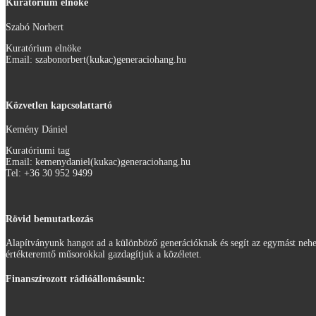
Kuratórium elnöke
Szabó Norbert
Kuratórium elnöke
Email: szabonorbert(kukac)generaciohang.hu
Közvetlen kapcsolattartó
Kemény Dániel
Kuratóriumi tag
Email: kemenydaniel(kukac)generaciohang.hu
Tel: ‭+36 30 952 9499‬
Rövid bemutatkozás
Alapítványunk hangot ad a különböző generációknak és segít az egymást nehez
értékteremtő műsorokkal gazdagítjuk a közéletet.
Finanszírozott rádióállomásunk: