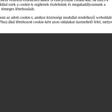
Például ezek a cookie-k segítenek észlelnünk és megakadályoznunk a
 tömeges létrehozását.
sni az adott cookie-t, amikor közösségi modullal rendelkező weboldalr
s) által létrehozott cookie-kért azon oldalakat üzemeltető felel, melyr