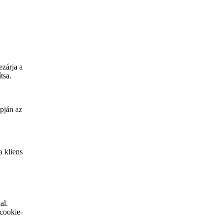
ezárja a
tsa.
apján az
a kliens
al.
 cookie-