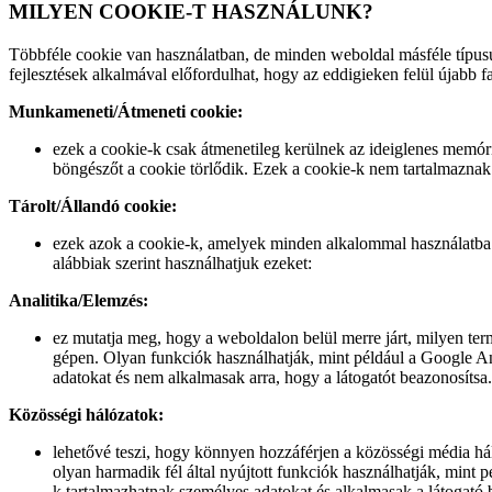
MILYEN COOKIE-T HASZNÁLUNK?
Többféle cookie van használatban, de minden weboldal másféle típusú
fejlesztések alkalmával előfordulhat, hogy az eddigieken felül újabb fa
Munkameneti/Átmeneti cookie:
ezek a cookie-k csak átmenetileg kerülnek az ideiglenes memóri
böngészőt a cookie törlődik. Ezek a cookie-k nem tartalmaznak
Tárolt/Állandó cookie:
ezek azok a cookie-k, amelyek minden alkalommal használatba ke
alábbiak szerint használhatjuk ezeket:
Analitika/Elemzés:
ez mutatja meg, hogy a weboldalon belül merre járt, milyen term
gépen. Olyan funkciók használhatják, mint például a Google A
adatokat és nem alkalmasak arra, hogy a látogatót beazonosítsa.
Közösségi hálózatok:
lehetővé teszi, hogy könnyen hozzáférjen a közösségi média h
olyan harmadik fél által nyújtott funkciók használhatják, mint 
k tartalmazhatnak személyes adatokat és alkalmasak a látogató 