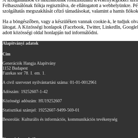
Felhasználónak fiókja regisztrálva, de ellátogatott a webhelyünkre. 
szolgáltatás megszakítását célzó támadásokat, valamint a hamis fiókok
Ha a böngészőben, vagy a készüléken vannak cookie-k, le tudjuk olva
látogat. A Közösségi honlapok (Facebook, Twitter, LinkedIn, GooglePlu
adott közösségi oldal honlapján tud informálódni.
Alapítványi adatok
Cím
Generációk Hangja Alapítvány
1152 Budapest
Fazekas sor 78. I. em. 1.
A civil szervezet nyilvántartási száma: 01-01-0012961
Adószám:
19252607-1-42
Közösségi adószám: HU19252607
Statisztikai számjel: 19252607-9499-569-01
Besorolás: Kulturális és információs, kommunikációs tevékenység