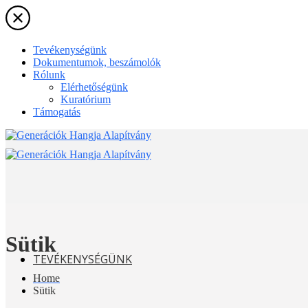
Skip
to
the
content
Tevékenységünk
Dokumentumok, beszámolók
Rólunk
Elérhetőségünk
Kuratórium
Támogatás
Sütik
TEVÉKENYSÉGÜNK
Home
Sütik