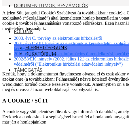
DOKUMENTUMOK, BESZÁMOLÓK
A jelen Süti (angolul Cookie) Szabályzat (a továbbiakban: cook
szolgáltató (“Szolgáltató”) által üzemeltetett honlap használatára vona
cookie-k további felhasználására vonatkozó előírásokra. Ezen használ
megfelelően használjuk:
RÓLUNK
2003. évi C. törvény az elektronikus hírközlésről
2001. évi CVIII. törvény az elektronikus kereskedelmi szolgált
ELÉRHETŐSÉGÜNK
kérdéseiről
KURATÓRIUM
2011. évi CXII. törvény az információs önrendelkezési jogról é
2002/58/EK irányelv (2002. július 12.) az elektronikus hírközlé
védelméről (“Elektronikus hírközlési adatvédelmi irányelv”)
TÁMOGATÁS
Kérjük, hogy a dokumentumot figyelmesen olvassa el és csak akkor v
azokat önre (a továbbiakban: Felhasználó) nézve kötelező érvényűnek 
weboldalon történő cookie-kezelésre vonatkozik. Amennyiben ön a honl
meg és olvassa át azon weboldal saját szabályzatát is.
A COOKIE / SÜTI
A cookie vagy süti jelentése: file-ok vagy információ darabkák, amely
Ezeknek a cookie-knak a segítségével ismeri fel a honlapunk anyagait
már járt a honlapjainkon.