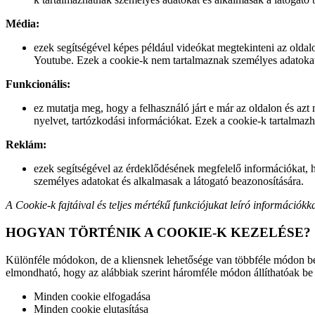
Média:
ezek segítségével képes például videókat megtekinteni az oldalo
Youtube. Ezek a cookie-k nem tartalmaznak személyes adatokat 
Funkcionális:
ez mutatja meg, hogy a felhasználó járt e már az oldalon és azt m
nyelvet, tartózkodási információkat. Ezek a cookie-k tartalmaz
Reklám:
ezek segítségével az érdeklődésének megfelelő információkat, h
személyes adatokat és alkalmasak a látogató beazonosítására.
A Cookie-k fajtáival és teljes mértékű funkciójukat leíró információk
HOGYAN TÖRTÉNIK A COOKIE-K KEZELÉSE?
Különféle módokon, de a kliensnek lehetősége van többféle módon be
elmondható, hogy az alábbiak szerint háromféle módon állíthatóak be
Minden cookie elfogadása
Minden cookie elutasítása