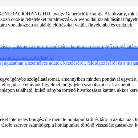
ie) a GENERACIOHANG.HU, avagy Generációk Hangja Alapítvány, mint
tkozó cookie feltételeket tartalmazzák. A weboldal kialakításánál figyel
atra vonatkozóan az alábbi előírásokat vettük figyelembe és ezeknek
atások, valamint az információs társadalommal összefüggő szolgáltatás
s az információszabadságról
si ágazatban a személyes adatok kezeléséről, feldolgozásáról és a magá
egye igénybe szolgáltatásomat, amennyiben minden pontjával egyetért 
elfogadja. Felhívjuk figyelmét, hogy jelen szabályzat csak az adott
apon található, külső irányba történő hivatkozásra kattint, akkor kere
eket internetes böngészője ment le honlapunkról és tárolja azokat az Ö
 tároló szerver számítógép a honlapunkra történő visszalátogatásakor,