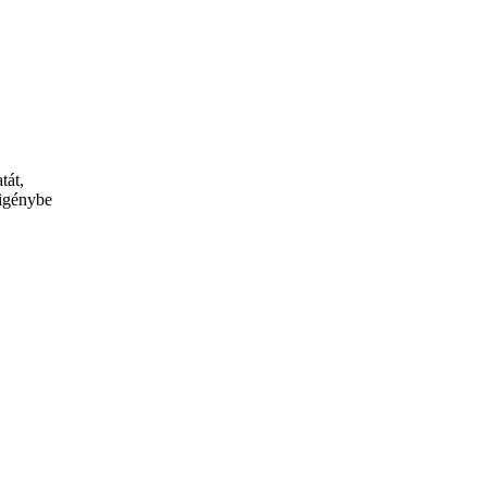
tát,
 igénybe