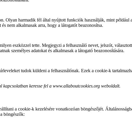
n. Olyan harmadik fél által nyújtott funkciók használják, mint például 
és nem alkalmasak arra, hogy a látogatót beazonosítsa.
ilyen eszközzel tette. Megjegyzi a felhasználó nevet, jelszót, választott
hatnak személyes adatokat és alkalmasak a látogató beazonosítására.
írleveleket tudok küldeni a felhasználónak. Ezek a cookie-k tartalmazh
kal kapcsolatban keresse fel a www.allaboutcookies.org weboldalt.
állítani a cookie-k kezelésére vonatkozóan böngészőjét. Általánosságb
 a böngészők: