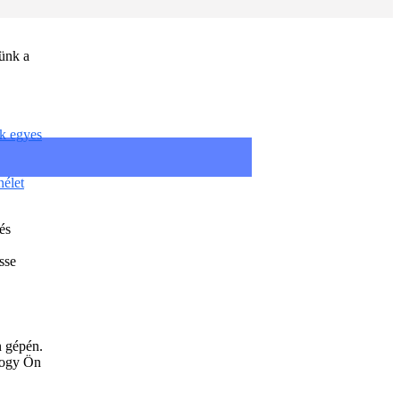
tünk a
ok egyes
nélet
és
sse
n gépén.
 hogy Ön