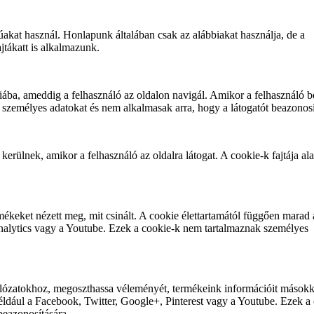
akat használ. Honlapunk általában csak az alábbiakat használja, de a
jtákatt is alkalmazunk.
ába, ameddig a felhasználó az oldalon navigál. Amikor a felhasználó b
 személyes adatokat és nem alkalmasak arra, hogy a látogatót beazonosí
rülnek, amikor a felhasználó az oldalra látogat. A cookie-k fajtája al
ékeket nézett meg, mit csinált. A cookie élettartamától függően marad 
nalytics vagy a Youtube. Ezek a cookie-k nem tartalmaznak személyes
álózatokhoz, megoszthassa véleményét, termékeink információit másokk
például a Facebook, Twitter, Google+, Pinterest vagy a Youtube. Ezek a
beazonosítására.